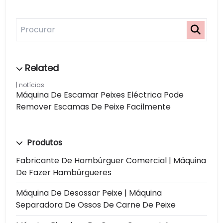
notícias
Máquina De Escamar Peixes Eléctrica Pode
Remover Escamas De Peixe Facilmente
Produtos
Fabricante De Hambúrguer Comercial | Máquina
De Fazer Hambúrgueres
Máquina De Desossar Peixe | Máquina
Separadora De Ossos De Carne De Peixe