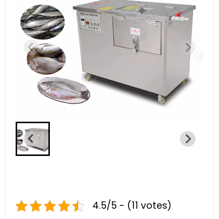
4.5/5 - (11 votes)