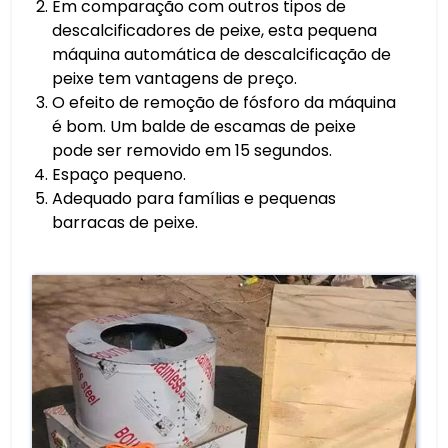
Em comparação com outros tipos de
descalcificadores de peixe, esta pequena
máquina automática de descalcificação de
peixe tem vantagens de preço.
O efeito de remoção de fósforo da máquina
é bom. Um balde de escamas de peixe
pode ser removido em 15 segundos.
Espaço pequeno.
Adequado para famílias e pequenas
barracas de peixe.