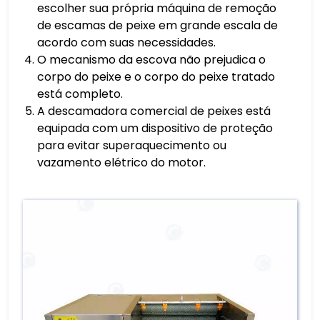
escolher sua própria máquina de remoção
de escamas de peixe em grande escala de
acordo com suas necessidades.
O mecanismo da escova não prejudica o
corpo do peixe e o corpo do peixe tratado
está completo.
A descamadora comercial de peixes está
equipada com um dispositivo de proteção
para evitar superaquecimento ou
vazamento elétrico do motor.