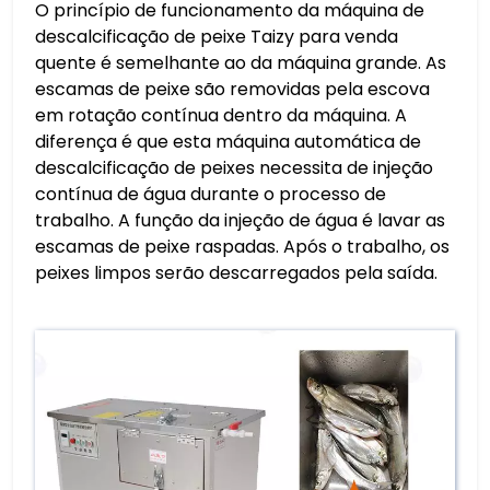
O princípio de funcionamento da máquina de
descalcificação de peixe Taizy para venda
quente é semelhante ao da máquina grande. As
escamas de peixe são removidas pela escova
em rotação contínua dentro da máquina. A
diferença é que esta máquina automática de
descalcificação de peixes necessita de injeção
contínua de água durante o processo de
trabalho. A função da injeção de água é lavar as
escamas de peixe raspadas. Após o trabalho, os
peixes limpos serão descarregados pela saída.