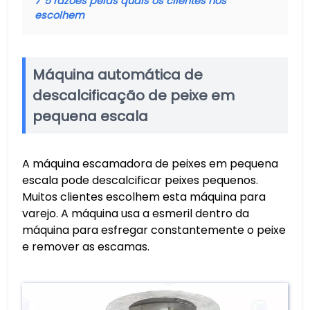
7
5 razões pelas quais os clientes nos
escolhem
Máquina automática de
descalcificação de peixe em
pequena escala
A máquina escamadora de peixes em pequena
escala pode descalcificar peixes pequenos.
Muitos clientes escolhem esta máquina para
varejo. A máquina usa a esmeril dentro da
máquina para esfregar constantemente o peixe
e remover as escamas.