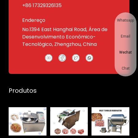
+86 17329326135
Endereço
Whatsapp
No.1394 East Hanghai Road, Área de
Desenvolvimento Econômico-
Email
Tecnológico, Zhengzhou, China
Wechat
Chat
Produtos