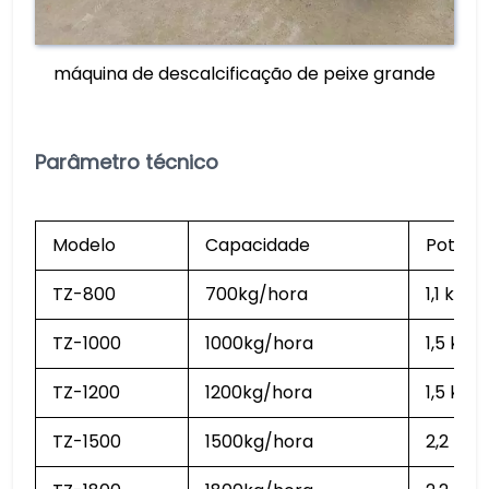
máquina de descalcificação de peixe grande
Parâmetro técnico
Modelo
Capacidade
Potênc
TZ-800
700kg/hora
1,1 kW
TZ-1000
1000kg/hora
1,5 kW
TZ-1200
1200kg/hora
1,5 kW
TZ-1500
1500kg/hora
2,2 kW