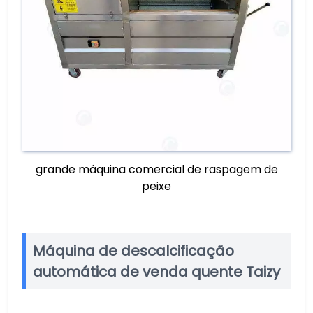
grande máquina comercial de raspagem de
peixe
Máquina de descalcificação
automática de venda quente Taizy