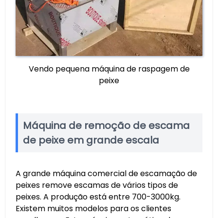
Vendo pequena máquina de raspagem de
peixe
Máquina de remoção de escama
de peixe em grande escala
A grande máquina comercial de escamação de
peixes remove escamas de vários tipos de
peixes. A produção está entre 700-3000kg.
Existem muitos modelos para os clientes