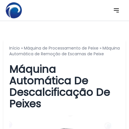
Início
»
Máquina de Processamento de Peixe
»
Máquina
Automática de Remoção de Escamas de Peixe
Máquina
Automática De
Descalcificação De
Peixes