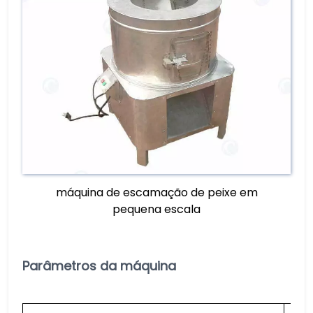
máquina de escamação de peixe em
pequena escala
Parâmetros da máquina