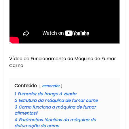
Vídeo de Funcionamento da Máquina de Fumar
Carne
Conteúdo
esconder
1
Fumador de frango à venda
2
Estrutura da máquina de fumar carne
3
Como funciona a máquina de fumar
alimentos?
4
Parâmetros técnicos da máquina de
defumação de carne