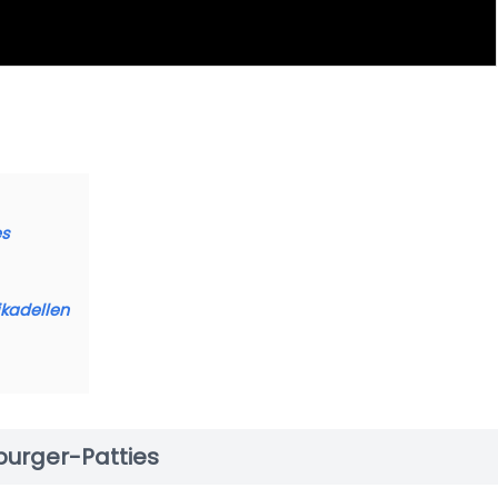
es
ikadellen
burger-Patties