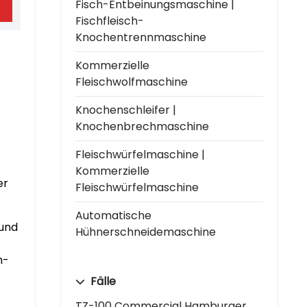
Fisch-Entbeinungsmaschine |
Fischfleisch-
Knochentrennmaschine
Kommerzielle
Fleischwolfmaschine
Knochenschleifer |
Knochenbrechmaschine
Fleischwürfelmaschine |
Kommerzielle
er
Fleischwürfelmaschine
Automatische
 und
Hühnerschneidemaschine
h-
Fälle
TZ-100 Commercial Hamburger