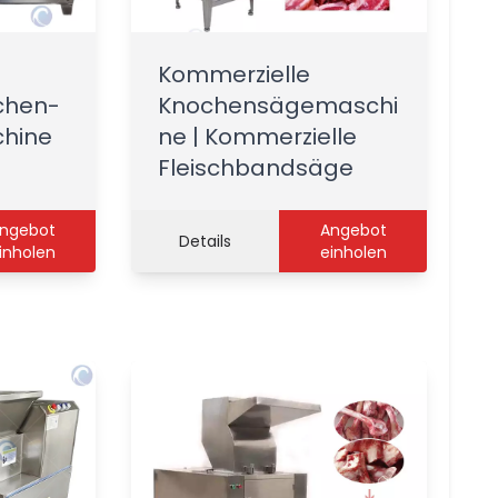
Kommerzielle
nchen-
Knochensägemaschi
chine
ne | Kommerzielle
Fleischbandsäge
ngebot
Angebot
Details
inholen
einholen