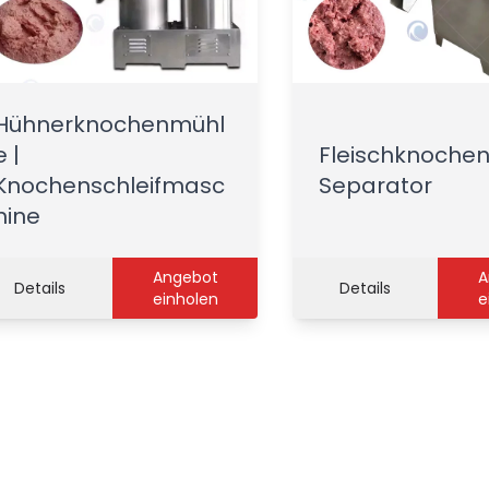
Hühnerknochenmühl
e |
Fleischknoche
Knochenschleifmasc
Separator
hine
Angebot
A
Details
Details
einholen
e