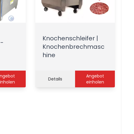
Knochenschleifer |
n-
Knochenbrechmasc
hine
ngebot
Angebot
Details
inholen
einholen