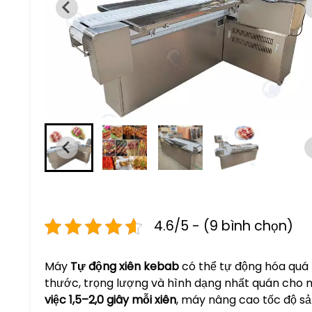
4.6/5 - (9 bình chọn)
Máy
Tự động xiên kebab
có thể tự động hóa quá 
thước, trọng lượng và hình dạng nhất quán cho m
việc 1,5–2,0 giây mỗi xiên
, máy nâng cao tốc độ sả