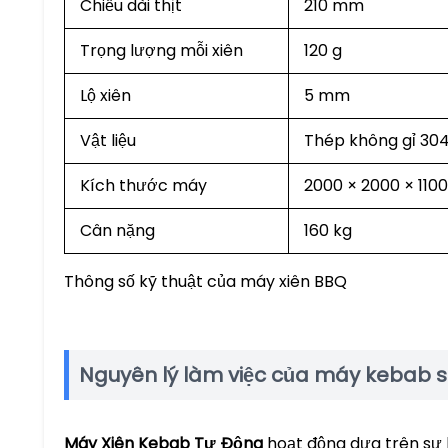
Chiều dài thịt
210 mm
Trọng lượng mỗi xiên
120 g
Lộ xiên
5 mm
Vật liệu
Thép không gỉ 304 
Kích thước máy
2000 × 2000 × 11
Cân nặng
160 kg
Thông số kỹ thuật của máy xiên BBQ
Nguyên lý làm việc của máy kebab s
Máy Xiên Kebab Tự Động
hoạt động dựa trên sự k