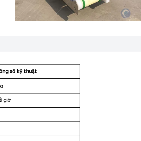
ông số kỹ thuật
ha
i giờ