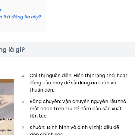
g
 thịt đáng tin cậy?
g là gì?
Chỉ thị nguồn điện: Hiển thị trạng thái hoạt
động của máy để sử dụng an toàn và
thuận tiện.
Băng chuyền: Vận chuyển nguyên liệu thô
một cách trơn tru để đảm bảo sản xuất
liên tục.
Khuôn: Định hình và định vị thịt đều để
xiên chính xác.