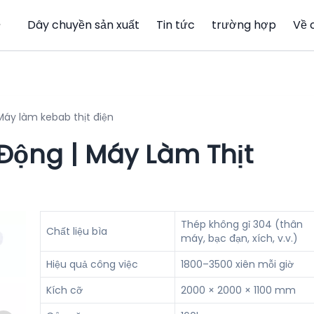
Dây chuyền sản xuất
Tin tức
trường hợp
Về 
 Máy làm kebab thịt điện
Động | Máy Làm Thịt
Thép không gỉ 304 (thân
Chất liệu bìa
máy, bạc đạn, xích, v.v.)
Hiệu quả công việc
1800–3500 xiên mỗi giờ
Kích cỡ
2000 × 2000 × 1100 mm