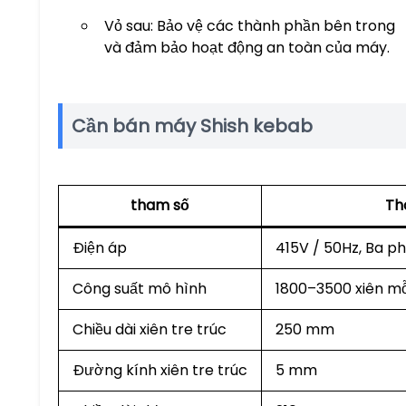
Vỏ sau: Bảo vệ các thành phần bên trong
và đảm bảo hoạt động an toàn của máy.
Cần bán máy Shish kebab
tham số
Th
Điện áp
415V / 50Hz, Ba p
Công suất mô hình
1800–3500 xiên mỗ
Chiều dài xiên tre trúc
250 mm
Đường kính xiên tre trúc
5 mm