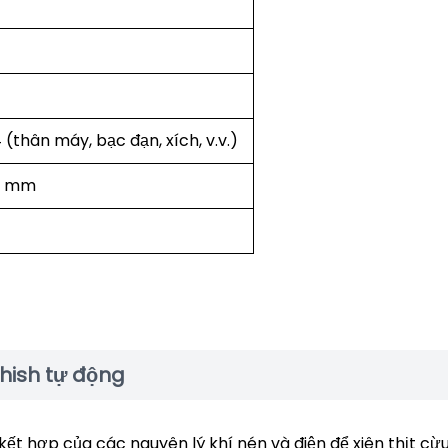
(thân máy, bạc đạn, xích, v.v.)
00 mm
hish tự động
ết hợp của các nguyên lý khí nén và điện để xiên thịt cừu