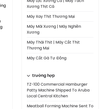
Máy Lọc Xương Cá | Máy Tách
rộng
Xương Thịt Cá
Máy Xay Thịt Thương Mại
m
Máy Mài Xương | Máy Nghiền
ng
Xương
Máy Thái Thịt | Máy Cắt Thịt
Thương Mại
Máy Cắt Gà Tự Động
trường hợp
TZ-100 Commercial Hamburger
Patty Machine Shipped To Aruba
Local Central Kitchen
Meatball Forming Machine Sent To