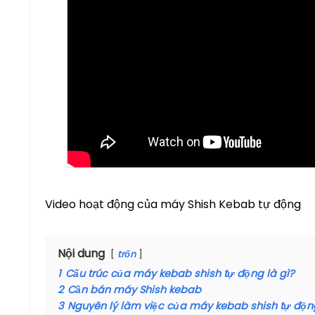
Video hoạt động của máy Shish Kebab tự động
Nội dung
trốn
1
Cấu trúc của máy kebab shish tự động là gì?
2
Cần bán máy Shish kebab
3
Nguyên lý làm việc của máy kebab shish tự độn