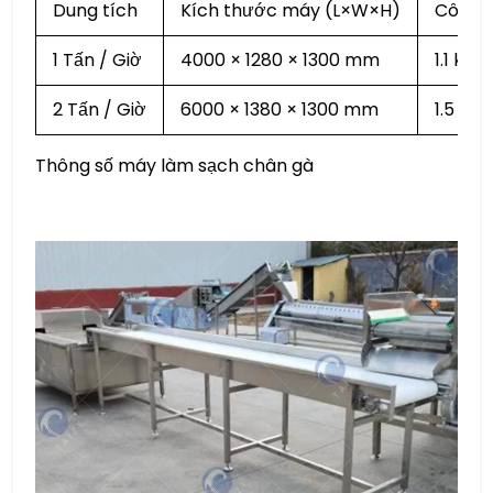
Dung tích
Kích thước máy (L×W×H)
Công s
1 Tấn / Giờ
4000 × 1280 × 1300 mm
1.1 kW
2 Tấn / Giờ
6000 × 1380 × 1300 mm
1.5 kW
Thông số máy làm sạch chân gà