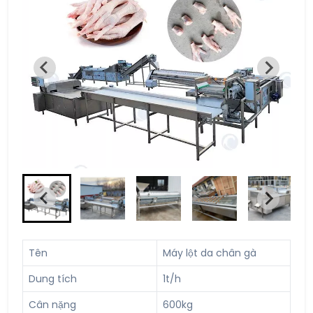
Tên
Máy lột da chân gà
Dung tích
1t/h
Cân nặng
600kg