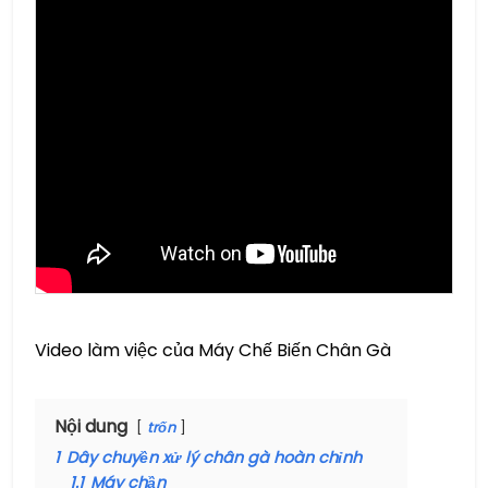
Video làm việc của Máy Chế Biến Chân Gà
Nội dung
trốn
1
Dây chuyền xử lý chân gà hoàn chỉnh
1.1
Máy chần