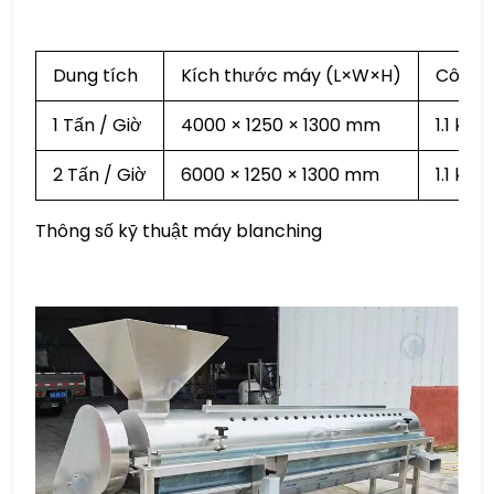
Dung tích
Kích thước máy (L×W×H)
Công s
1 Tấn / Giờ
4000 × 1250 × 1300 mm
1.1 kW
2 Tấn / Giờ
6000 × 1250 × 1300 mm
1.1 kW
Thông số kỹ thuật máy blanching