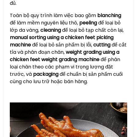
đủ.
Toàn bộ quy trình làm việc bao gồm
blanching
để làm mềm nguyên liệu thô,
peeling
để loại bỏ
lớp da vàng,
cleaning
để loại bỏ tạp chất còn lại,
manual sorting using a chicken feet picking
machine
để loại bỏ sản phẩm bị lỗi,
cutting
để cắt
tỉa và phân đoạn chân,
weight grading using a
chicken feet weight grading machine
để phân
loại chân theo các phạm vi trọng lượng đặt
trước, và
packaging
để chuẩn bị sản phẩm cuối
cùng cho lưu trữ hoặc bán hàng.