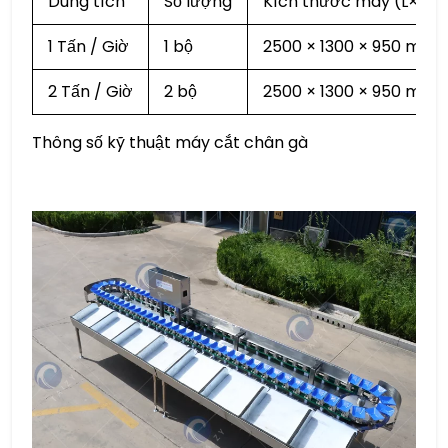
Dung tích
Số lượng
Kích thước máy (L×W×
1 Tấn / Giờ
1 bộ
2500 × 1300 × 950 mm
2 Tấn / Giờ
2 bộ
2500 × 1300 × 950 mm (
Thông số kỹ thuật máy cắt chân gà