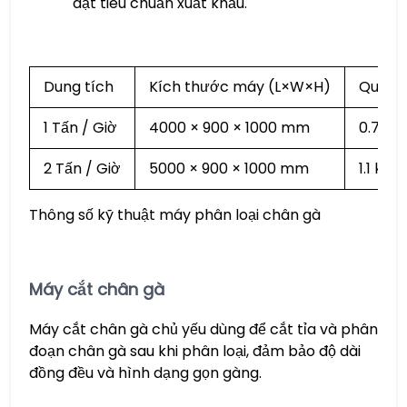
đạt tiêu chuẩn xuất khẩu.
Dung tích
Kích thước máy (L×W×H)
Quyền 
1 Tấn / Giờ
4000 × 900 × 1000 mm
0.75 
2 Tấn / Giờ
5000 × 900 × 1000 mm
1.1 kW
Thông số kỹ thuật máy phân loại chân gà
Máy cắt chân gà
Máy cắt chân gà chủ yếu dùng để cắt tỉa và phân
đoạn chân gà sau khi phân loại, đảm bảo độ dài
đồng đều và hình dạng gọn gàng.