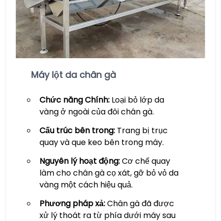
Máy lột da chân gà
Chức năng Chính:
Loại bỏ lớp da
vàng ở ngoài của đôi chân gà.
Cấu trúc bên trong:
Trang bị trục
quay và que keo bên trong máy.
Nguyên lý hoạt động:
Cơ chế quay
làm cho chân gà cọ xát, gỡ bỏ vỏ da
vàng một cách hiệu quả.
Phương pháp xả:
Chân gà đã được
xử lý thoát ra từ phía dưới máy sau