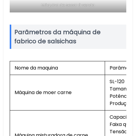
Máquina de secar à venda
Parâmetros da máquina de
fabrico de salsichas
Nome da maquina
Parâmetro
SL-120
Tamanho: 
Máquina de moer carne
Potência: 
Produção:
Capacidad
Faixa quan
Tensão: 22
Máquina misturadora de carne