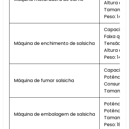
Altura do 
Tamanho t
Peso: 145k
Capacidad
Faixa quan
Máquina de enchimento de salsicha
Tensão: 22
Altura do 
Peso: 145k
Capacidad
Potência: 
Máquina de fumar salsicha
Consumo de
Tamanho (c
Potência 
Potência d
Máquina de embalagem de salsicha
Tamanho:
Peso: 185k