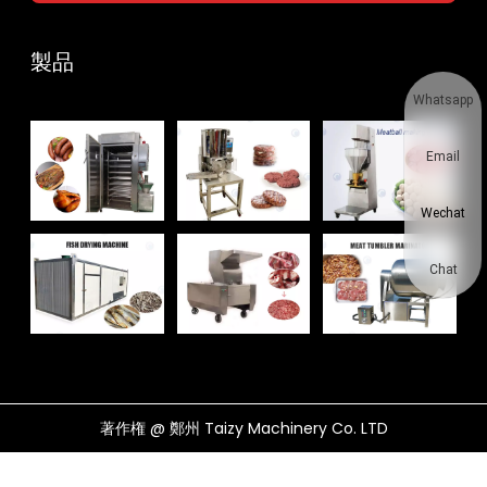
製品
Whatsapp
Email
Wechat
Chat
著作権 @ 鄭州 Taizy Machinery Co. LTD