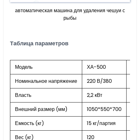
автоматическая машина для удаления чешуи с
рыбы
Таблица параметров
Модель
ХА-500
ХА
Номинальное напряжение
220 В/380
220
Власть
2,2 кВт
2,2 
Внешний размер (мм)
1050*550*700
125
Емкость (кг)
15 кг/партия
25 
Вес (кг)
120
160