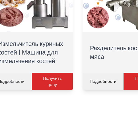
Измельчитель куриных
Разделитель кос
костей | Машина для
мяса
измельчения костей
Получить
П
Подробности
Подробности
цену