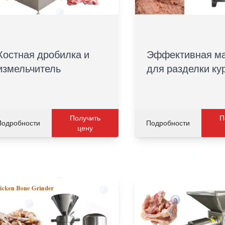
Костная дробилка и
Эффективная м
измельчитель
для разделки ку
Получить
П
Подробности
Подробности
цену