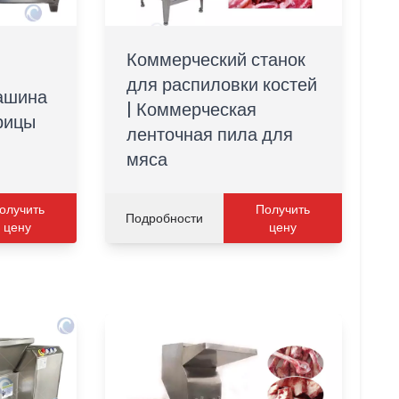
Коммерческий станок
для распиловки костей
ашина
| Коммерческая
рицы
ленточная пила для
мяса
олучить
Получить
Подробности
цену
цену