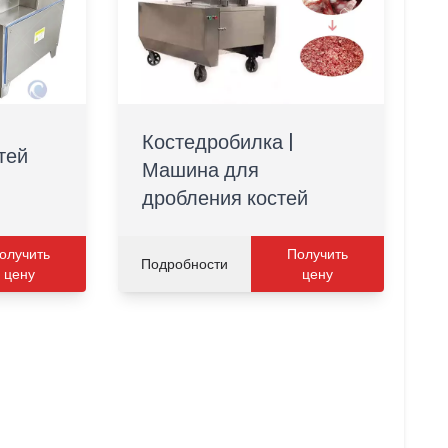
Костедробилка |
тей
Машина для
дробления костей
олучить
Получить
Подробности
цену
цену