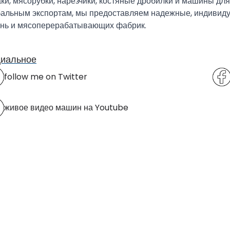
ки, мясорубки, нарезчики, костяные дробилки и машины для
бальным экспортам, мы предоставляем надежные, индивид
онь и мясоперерабатывающих фабрик.
иальное
follow me on Twitter
живое видео машин на Youtube