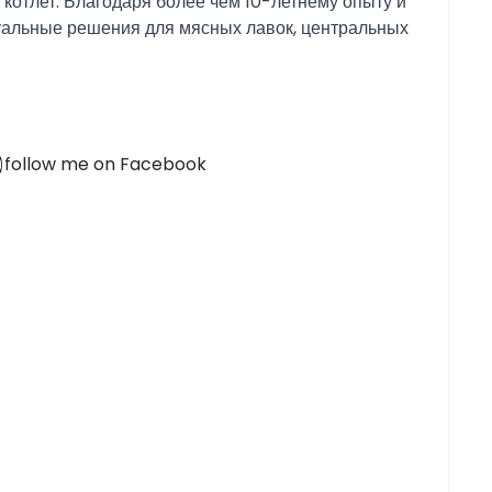
 котлет. Благодаря более чем 10-летнему опыту и
уальные решения для мясных лавок, центральных
follow me on Facebook