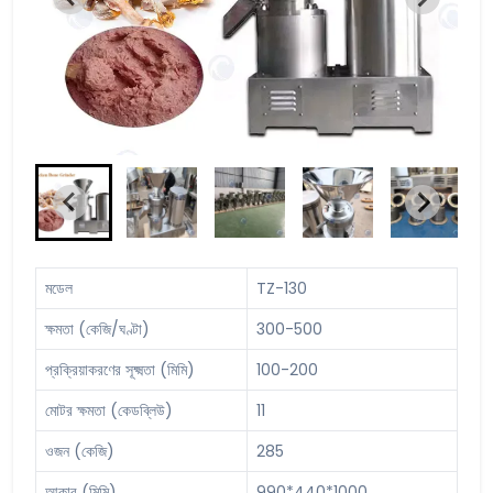
মডেল
TZ-130
ক্ষমতা (কেজি/ঘণ্টা)
300-500
প্রক্রিয়াকরণের সূক্ষ্মতা (মিমি)
100-200
মোটর ক্ষমতা (কেডব্লিউ)
11
ওজন (কেজি)
285
আকার (মিমি)
990*440*1000