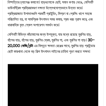
নিষ্পত্তির চ্যালেঞ্জ কমানো। হাড়গুলোকে ছোট, সমান কণায় ভেঙে, মেশিনটি
ডাউনস্ট্রিম প্রক্রিয়াকরণ দক্ষতা উল্লেখযোগ্যভাবে উন্নত করে।
প্রক্রিয়াজাত উপাদানগুলি পরবর্তী গ্রাইন্ডিং, মিশ্রণ বা প্রেসিং ধাপে সহজে
পরিচালিত হয়, যা সামগ্রিক উৎপাদন সময় কমায়, শ্রম খরচ হ্রাস করে, এবং
ধারাবাহিক বৃহৎ স্কেল অপারেশন সমর্থন করে।
মেশিনটি বিভিন্ন কাঁচামালের জন্য উপযুক্ত, যার মধ্যে রয়েছে মুরগির হাড়,
হাঁসের হাড়, হাঁসের হাড়, মুরগির ফ্রেম, মুরগির পা, এবং মুরগির পা হাড়।
30–
20,000 কেজি/ঘন্টা
এর বিস্তৃত ক্ষমতা রেঞ্জের সাথে, মুরগির হাড় গ্রাইন্ডার
ছোট কারখানা থেকে বড় শিল্প উৎপাদন লাইনের চাহিদা পূরণ করতে সক্ষম।