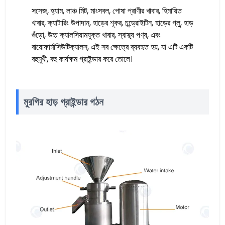
সসেজ, হ্যাম, লাঞ্চ মিট, মাংসবল, পোষা প্রাণীর খাবার, হিমায়িত
খাবার, ক্যাটারিং উপাদান, হাড়ের শূকর, চন্ড্রোইটিন, হাড়ের গ্লু, হাড়
গুঁড়ো, উচ্চ ক্যালসিয়ামযুক্ত খাবার, স্বাস্থ্য পণ্য, এবং
বায়োফার্মাসিউটিক্যালস, এই সব ক্ষেত্রে ব্যবহৃত হয়, যা এটি একটি
বহুমুখী, বহু কার্যক্ষম গ্রাইন্ডার করে তোলে।
মুরগির হাড় গ্রাইন্ডার গঠন