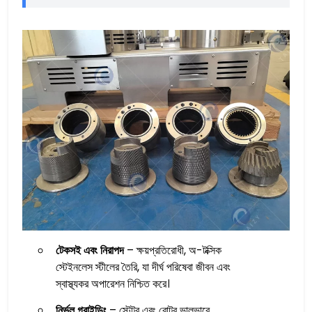
টেকসই এবং নিরাপদ
– ক্ষয়প্রতিরোধী, অ-টক্সিক
স্টেইনলেস স্টীলের তৈরি, যা দীর্ঘ পরিষেবা জীবন এবং
স্বাস্থ্যকর অপারেশন নিশ্চিত করে।
নির্ভুল গ্রাইন্ডিং
– স্টেটর এবং রোটর ভালভাবে