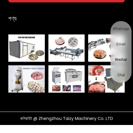
পণ্য
Whatsapp
Email
Wechat
Chat
কপিরাইট @ Zhengzhou Taizy Machinery Co. LTD