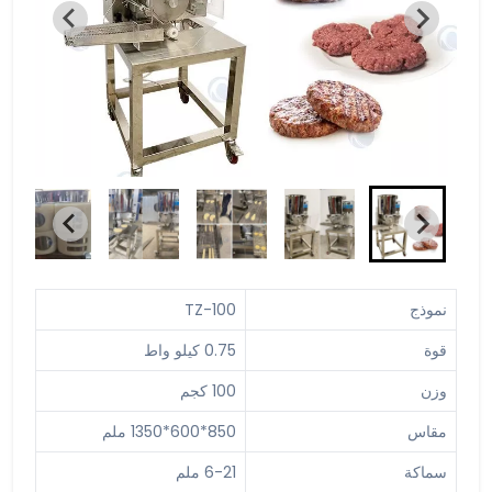
نموذج
TZ-100
قوة
0.75 كيلو واط
وزن
100 كجم
مقاس
850*600*1350 ملم
سماكة
6-21 ملم