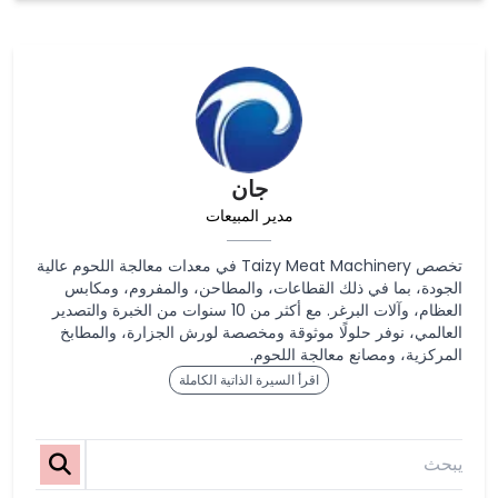
جان
مدير المبيعات
تخصص Taizy Meat Machinery في معدات معالجة اللحوم عالية
الجودة، بما في ذلك القطاعات، والمطاحن، والمفروم، ومكابس
العظام، وآلات البرغر. مع أكثر من 10 سنوات من الخبرة والتصدير
العالمي، نوفر حلولًا موثوقة ومخصصة لورش الجزارة، والمطابخ
المركزية، ومصانع معالجة اللحوم.
اقرأ السيرة الذاتية الكاملة